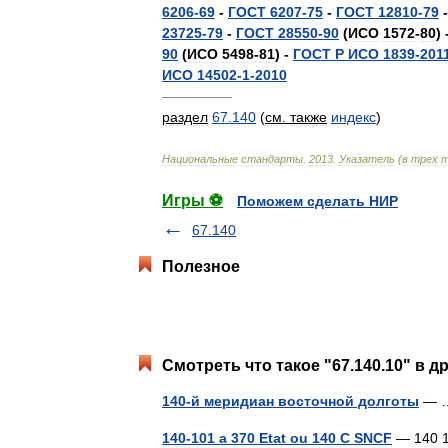
6206
-
69
-
ГОСТ
6207
-
75
-
ГОСТ
12810
-
79
23725
-
79
-
ГОСТ
28550
-
90
(
ИСО
1572
-
80
) 
90
(
ИСО
5498
-
81
) -
ГОСТ
Р
ИСО
1839
-
201
ИСО
14502
-
1
-
2010
—————
раздел
67
.
140
(
см
.
также
индекс
)
Национальные
стандарты
.
2013
.
Указатель
(
в
трех
т
Игры ⚽
Поможем сделать НИР
67.140
Полезное
Смотреть что такое "67.140.10" в д
140-й меридиан восточной долготы
—
140-101 a 370 Etat ou 140 C SNCF
— 140 1