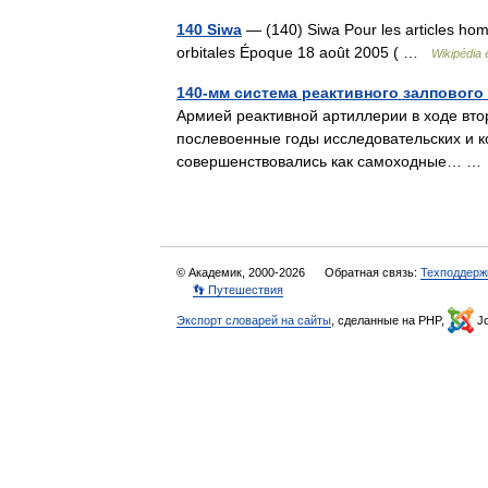
140 Siwa
— (140) Siwa Pour les articles hom
orbitales Époque 18 août 2005 ( …
Wikipédia 
140-мм система реактивного залпового
Армией реактивной артиллерии в ходе вт
послевоенные годы исследовательских и ко
совершенствовались как самоходные… 
© Академик, 2000-2026
Обратная связь:
Техподдерж
👣 Путешествия
Экспорт словарей на сайты
, сделанные на PHP,
Jo