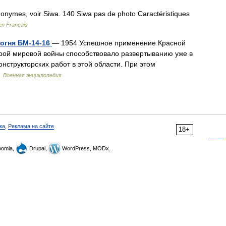
onymes, voir Siwa. 140 Siwa pas de photo Caractéristiques
en Français
 огня БМ-14-16
— 1954 Успешное применение Красной
орой мировой войны способствовало развертыванию уже в
нструкторских работ в этой области. При этом
…
Военная энциклопедия
ка
,
Реклама на сайте
18+
omla,
Drupal,
WordPress, MODx.