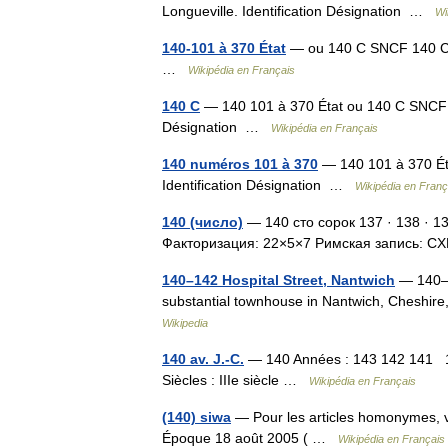
Longueville. Identification Désignation …
Wi
140-101 à 370 État
— ou 140 C SNCF 140 C La
…
Wikipédia en Français
140 C
— 140 101 à 370 État ou 140 C SNCF 14
Désignation …
Wikipédia en Français
140 numéros 101 à 370
— 140 101 à 370 Ét
Identification Désignation …
Wikipédia en Franç
140 (число)
— 140 сто сорок 137 · 138 · 139
Факторизация: 22×5×7 Римская запись: 
140–142 Hospital Street, Nantwich
— 140–1
substantial townhouse in Nantwich, Cheshire,
Wikipedia
140 av. J.-C.
— 140 Années : 143 142 141 
Siècles : IIIe siècle …
Wikipédia en Français
(140) siwa
— Pour les articles homonymes, vo
Époque 18 août 2005 ( …
Wikipédia en Français