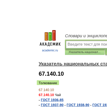
Словари и энциклоп
academic.ru
Указатель национальных стандартов 2013
Указатель национальных ст
67.140.10
Толкование
67
.
140
.
10
67
.
140
.
10
Чай
-
ГОСТ
1936
-
85
-
ГОСТ
1937
-
90
-
ГОСТ
1938
-
90
-
ГОСТ
19