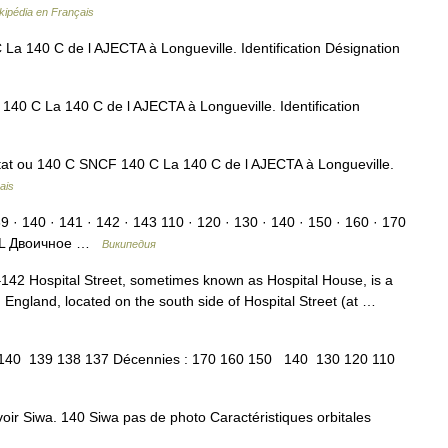
kipédia en Français
 140 C de l AJECTA à Longueville. Identification Désignation
0 C La 140 C de l AJECTA à Longueville. Identification
at ou 140 C SNCF 140 C La 140 C de l AJECTA à Longueville.
ais
 · 140 · 141 · 142 · 143 110 · 120 · 130 · 140 · 150 · 160 · 170
CXL Двоичное …
Википедия
42 Hospital Street, sometimes known as Hospital House, is a
 England, located on the south side of Hospital Street (at …
140 139 138 137 Décennies : 170 160 150 140 130 120 110
ir Siwa. 140 Siwa pas de photo Caractéristiques orbitales