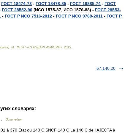
-
ГОСТ
18474
-
73
-
ГОСТ
18478
-
85
-
ГОСТ
19885
-
74
-
ГОСТ
-
ГОСТ
28552
-
90
(
ИСО
1575
-
87
,
ИСО
1576
-
88
) -
ГОСТ
28553
-
1
-
ГОСТ
Р
ИСО
7516
-
2012
-
ГОСТ
Р
ИСО
9768
-
2011
-
ГОСТ
Р
омах
).
М
.
:
ФГУП
«
СТАНДАРТИНФОРМ
»
.
2013
.
67.140.20
ругих словарях:
 …
Википедия
01 à 370 État ou 140 C SNCF 140 C La 140 C de l AJECTA à